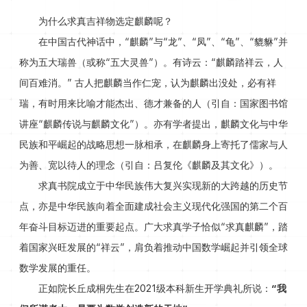
为什么求真吉祥物选定麒麟呢？
在中国古代神话中，“麒麟”与“龙”、“凤”、“龟”、“貔貅”并
称为五大瑞兽（或称“五大灵兽”）。有诗云：“麒麟踏祥云，人
间百难消。” 古人把麒麟当作仁宠，认为麒麟出没处，必有祥
瑞，有时用来比喻才能杰出、德才兼备的人（引自：国家图书馆
讲座“麒麟传说与麒麟文化”）。亦有学者提出，麒麟文化与中华
民族和平崛起的战略思想一脉相承，在麒麟身上寄托了儒家与人
为善、宽以待人的理念（引自：吕复伦《麒麟及其文化》）。
求真书院成立于中华民族伟大复兴实现新的大跨越的历史节
点，亦是中华民族向着全面建成社会主义现代化强国的第二个百
年奋斗目标迈进的重要起点。广大求真学子恰似“求真麒麟”，踏
着国家兴旺发展的“祥云”，肩负着推动中国数学崛起并引领全球
数学发展的重任。
正如院长丘成桐先生在2021级本科新生开学典礼所说：
“我