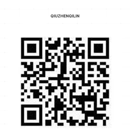
QIUZHENQILIN