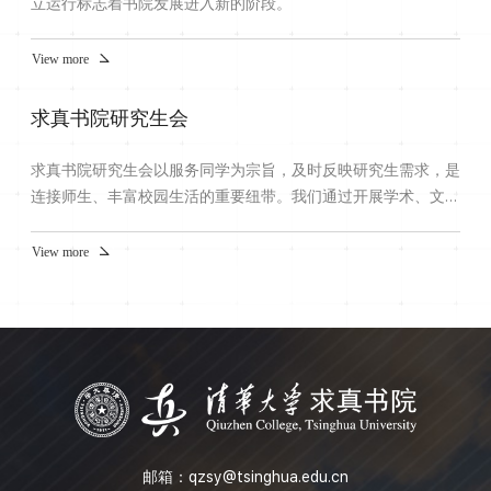
立运行标志着书院发展进入新的阶段。
View more
求真书院研究生会
求真书院研究生会以服务同学为宗旨，及时反映研究生需求，是
连接师生、丰富校园生活的重要纽带。我们通过开展学术、文
体、联络等多方面活动，全力为研究生同学营造精彩而充实的学
习生活体验。【联络部】负责研会的内外联络与权益服务工作，
View more
组织师生交流、校际联谊及本研联合活动，并发布就业与实践资
源，搭建同学与书院、社会之间的沟通桥梁。【文体部】主要负
责组织各类文艺与体育类活动，包括“马杯”赛事后勤、院系体育
比赛...
邮箱：
qzsy@tsinghua.edu.cn