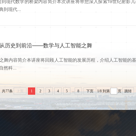
何到现代数学的桥梁内容简介本次讲座将带您深入探索19世纪射影
到现代...
：从历史到前沿——数学与人工智能之舞
之舞内容简介本讲座将回顾人工智能的发展历程，介绍人工智能的
科...
...
共77条
上页
1
2
3
4
5
8
下页
1/8
到第
页
跳转