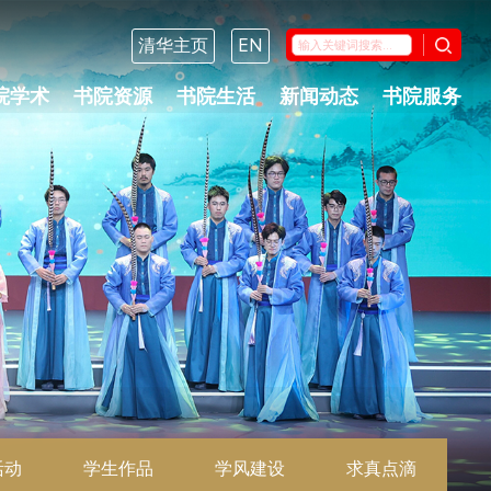
清华主页
EN
院学术
书院资源
书院生活
新闻动态
书院服务
活动
学生作品
学风建设
求真点滴