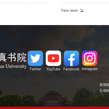
一些模糊认识，对于坚持中国道
无产阶级解放路径等核心议题。
.
开汇报与讨论。活动进一步深化了
View more
Instagram
Twitter
YouTube
Facebook
友情链
丘成