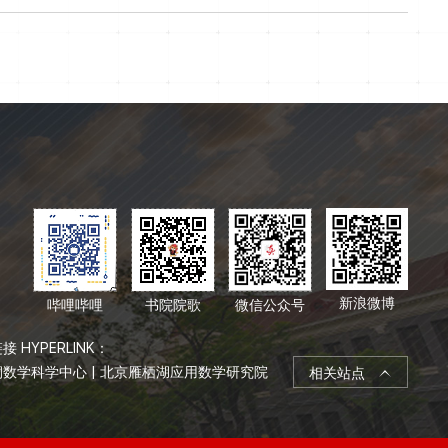
读书会上，各组从劳动商品化、资本积累矛盾、剥削本质等视角展
同学们对马克思主义政治经...
新浪微博
哔哩哔哩
书院院歌
微信公众号
接 HYPERLINK：
桐数学科学中心
|
北京雁栖湖应用数学研究院
相关站点