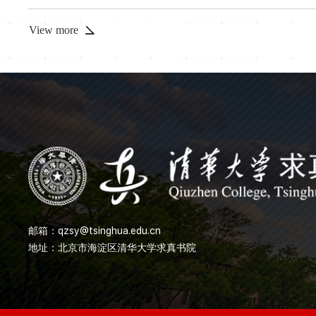
含其中的历史智慧和深刻道理，回应一些对历史事实的质疑，澄清
路、弘扬中国精神、凝聚中国力量，实现中华民族伟大复兴的中国..
View more
邮箱：
qzsy@tsinghua.edu.cn
地址：北京市海淀区清华大学求真书院