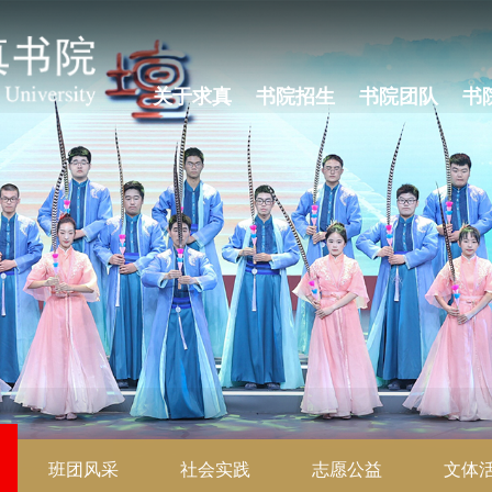
关于求真
书院招生
书院团队
书
班团风采
社会实践
志愿公益
文体