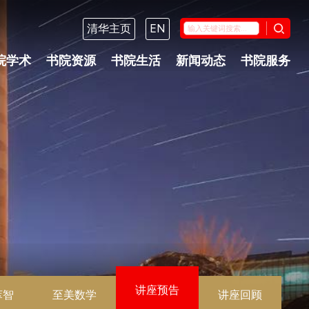
清华主页
EN
院学术
书院资源
书院生活
新闻动态
书院服务
讲座预告
萃智
至美数学
讲座回顾