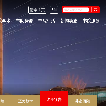
清华主页
EN
院学术
书院资源
书院生活
新闻动态
书院服务
讲座预告
萃智
至美数学
讲座回顾