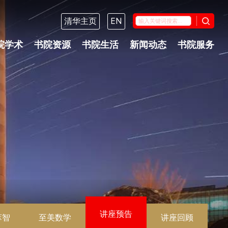
清华主页
EN
院学术
书院资源
书院生活
新闻动态
书院服务
讲座预告
萃智
至美数学
讲座回顾