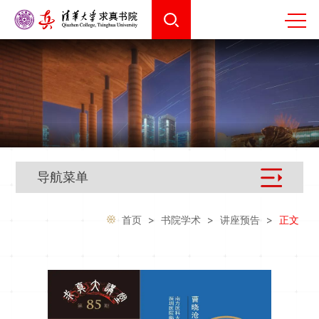
导航菜单
首页
>
书院学术
>
讲座预告
>
正文