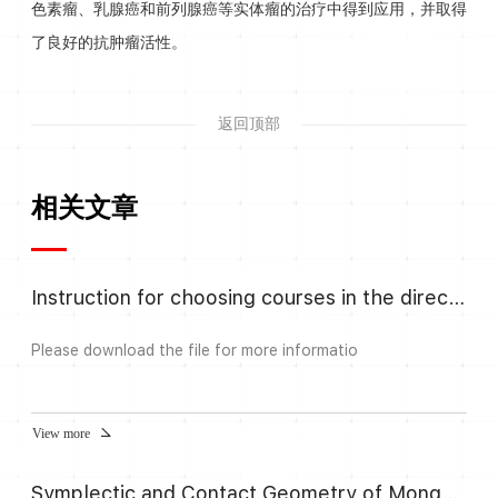
色素瘤、乳腺癌和前列腺癌等实体瘤的治疗中得到应用，并取得
了良好的抗肿瘤活性。
返回顶部
相关文章
Instruction for choosing courses in the direction Algebra and Number
Please download the file for more informatio
View more
Symplectic and Contact Geometry of Monge– Ampère equation: Introduction and application