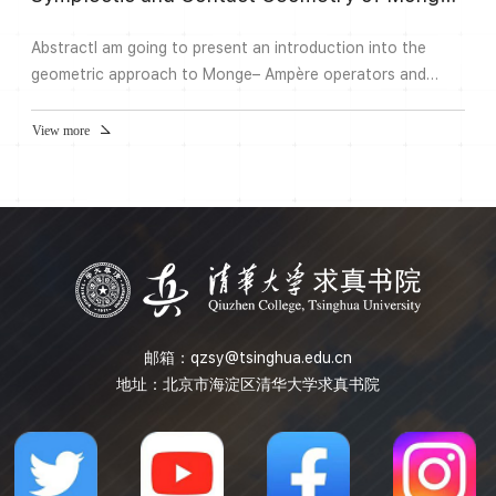
AbstractI am going to present an introduction into the
geometric approach to Monge– Ampère operators and
equations based on contact and symplectic structures of
cotangent and the 1st jet bundles of a smooth manifold.
View more
This approach was developed by V. Lychagin and goes back
to the ideas of E. Cartan and his successor T. Lepage. I
shall try to make my talk self-contained. I also plan to
discuss ...
邮箱：
qzsy@tsinghua.edu.cn
地址：北京市海淀区清华大学求真书院