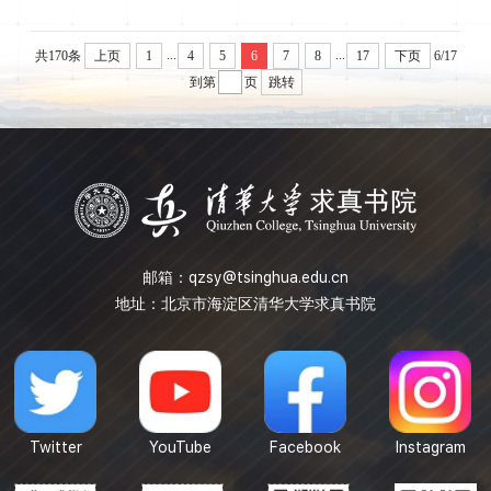
...
...
共170条
上页
1
4
5
6
7
8
17
下页
6/17
到第
页
跳转
邮箱：
qzsy@tsinghua.edu.cn
地址：北京市海淀区清华大学求真书院
Twitter
YouTube
Facebook
Instagram