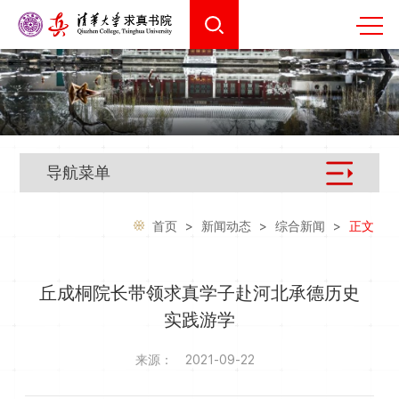
导航菜单
首页
>
新闻动态
>
综合新闻
>
正文
丘成桐院长带领求真学子赴河北承德历史
实践游学
来源：
2021-09-22