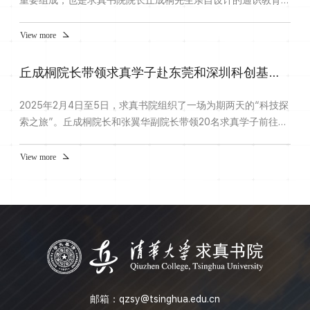
重要组成，也是求真书院院长丘成桐先生亲自设计的通识教育环
节。10月22日-24日，丘成桐先生带领求真师生走进六朝古都南
京，再次走进中国历史，感受中国文化。
View more
丘成桐院长带领求真学子赴东莞和深圳科创基地和企业参观调研
2025年2月4日至5日，求真书院组织了一场为期两天的“科技探
索之旅”。丘成桐院长和张翼华副院长带领20名求真学子前往东
莞和深圳，深度参访XbotPark机器人基地、深圳科创学院及它
们所孵化的硬科技企业，深入科技创新的核心区域，近距离体验
View more
前沿科技的魅力。XbotPark机器人基地探访创新科技的前沿阵
地活动的第一站，求真学子们来到位于东莞松山湖的XbotPark
机器人基地。自2014年创立以来，XbotPark机器人基地深耕硬
科技领域，专注...
邮箱：
qzsy@tsinghua.edu.cn