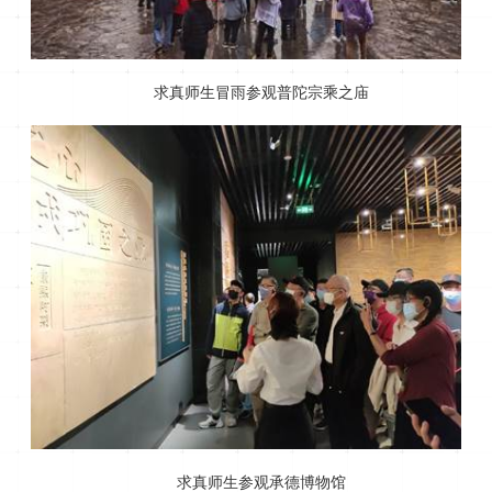
求真师生冒雨参观普陀宗乘之庙
求真师生参观承德博物馆