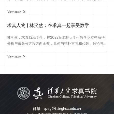
学”活动，深入学习和了解南粤的历史文化，感受其独有的魅
力。游学归来，求真学子纷纷有感而发，书院特别选取了部分同
View more
学的心得体会进行分享。求真学子实践游，晨起暮至赴鹏城。游
目讲学释疑难，古今算术显神奇。尺规作图恒久远，弦与方程妙
求真人物 | 林奕然：在求真一起享受数学
趣极。碧瓦青砖所城筑，改革展馆璀璨留。黄埔军校起风云，广
州塔顶瞰...
林奕然，求真12班学生，在2022丘成桐大学生数学竞赛中获得
分析与偏微分方程方向金奖，几何与拓扑方向和代数，数论与组
合方向铜奖。Q：谈谈学习数学的经历？A：进入清华之后，我
大一一年主要是修了我们开设的三门必修课：分析（1）
View more
（2）、代数（1）（2），还有物理（1）（2），因为我们老师
跟我们说不要修太多科目，要把这几门课打扎实，所以我也没有
修很多别的课。不过我大一上学期的时候还是多学了一门拓扑学
的课。下学期的时...
邮箱：
qzsy@tsinghua.edu.cn