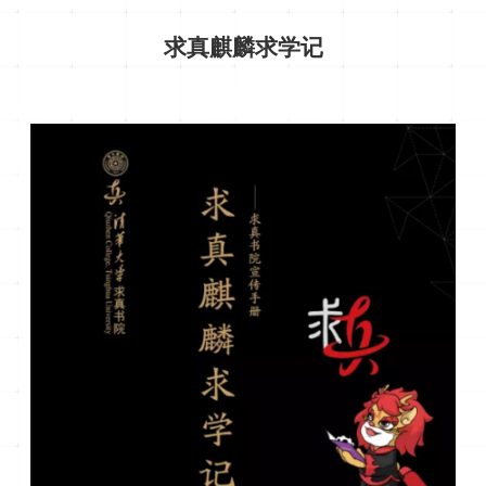
求真麒麟
求学记