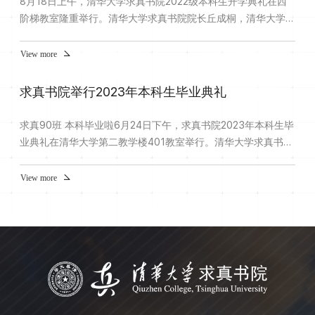
8月18日上午，清华大学求真书院2022级本科生开学典礼在西
阶梯教室隆重举行。清华大学求真书院院长丘成桐，清华大学副
校长曾嵘，求真书院副院长李思、杨晓奎、王小芳，求真书院2
字班新生班主任邱宇、宋伟、刁晗生，求真书院学生工作组组长
View more
张蓥莹，清华大学学生全球胜任力发展指导中心主任助理石智
丹，求真书院益友学者代表、行政团队老师、辅导员代表和书院
求真书院举行2023年本科生毕业典礼
新生参加开学典礼。本次开学典礼由求真书院00班学生张宇成
主持。丘成桐...
求真90班 本科毕业啦6月24日下午，求真书院2023年本科生毕
业典礼在清华大学第二教学楼401教室举行。清华大学求真书院
院长丘成桐先生，中国科学院院士、清华大学计算机系教授张
钹，求真书院副院长王小芳、陈志杰，北京雁栖湖应用数学研究
View more
院副院长、求真书院教学培养委员会委员朱毅，求真书院国际生
招生委员会委员张翼华，求真书院院长助理左怀青，求真书院学
生工作组组长张蓥莹，求真90班班主任王学成，求真书院任课
教师代表、求...