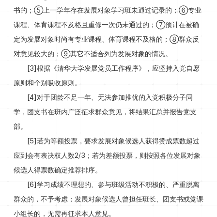
书的；⑤上一学年存在发展对象学习班未通过记录的；⑥专业
课程、体育课程不及格且重修一次仍未通过的；⑦预计在被确
定为发展对象时尚有专业课程、体育课程不及格的；⑧群众反
对意见较大的；⑨其它不适合列为发展对象的情况。
[3]根据《清华大学发展党员工作程序》，应坚持入党自愿
原则和个别吸收原则。
[4]对于团龄不足一年、无法参加推优的入党积极分子同
学，团支书在班内广泛征求群众意见，将结果汇总并报告党支
部。
[5]若为等额投票，要求发展对象候选人获得赞成票数超过
应到会有表决权人数2/3；若为差额投票，则按照各位发展对象
候选人得票数确定推荐排序。
[6]学习成绩不理想的、参与班级活动不积极的、严重脱离
群众的，不予考虑；发展对象候选人曾担任班长、团支书或党课
小组长的，无需再征求本人意见。