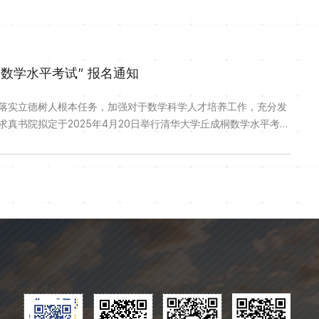
桐数学水平考试” 报名通知
落实立德树人根本任务，加强对于数学科学人才培养工作，充分发
真书院拟定于2025年4月20日举行清华大学丘成桐数学水平考
心健康、成绩优秀、表现出突出数学潜质和特长，并有志于终身从
升入初中三年级至即将升入高中三年级的优秀学生，均可报名。二、
可注册并进行线上报名（报名网址...