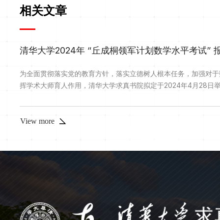
相关文章
清华大学2024年 “丘成桐领军计划数学水平考试” 
为全面贯彻落实党的教育方针，落实立德树人根本任务，加强对于
挥学术大师育人作用，清华大学求真书院拟定于2024年4月28
水平考试。一、报名资格崇尚科学、身心健康、成绩优秀、表现出
终身从事科学研究的，2024年即将升入初中三年级至即将升入高
名。二、报名方式4月16日至4月21日，考生可注册并登录清华大学.
View more