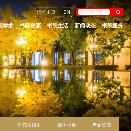
清华主页
EN
院学术
书院资源
书院生活
新闻动态
书院服务
生
研究生招生
媒体求真
考题资源