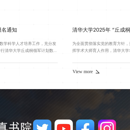
报名通知
清华大学2025年 “丘成
数学科学人才培养工作，充分发
为全面贯彻落实党的教育方针，
日举行清华大学丘成桐领军计划数学
挥学术大师育人作用，清华大学求
突出数学潜质和特长，并有志于
试。一、报名资格崇尚科学、身
中三年级的优秀学生，均可报
事科学研究的，2025年即将
..
报名方式4月1日至4月7日，考生
View more