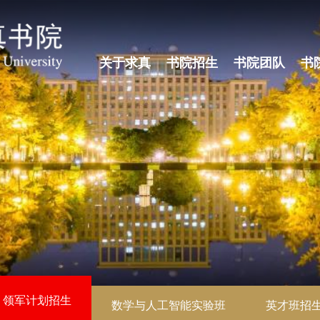
关于求真
书院招生
书院团队
书
领军计划招生
数学与人工智能实验班
英才班招