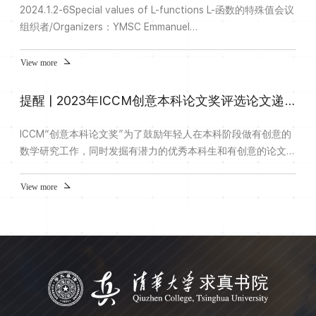
2024.1.2-6Special values of L-functions L-函数的特殊值会议
组织者/Organizers：YMSC Emmanuel
LecouturierMCM/AMSS Xin Wan（万昕）University of
Texas in Austin Ashay Burungale网址
View more
http://www.tsimf.cn/meeting/detail?id=331 2024.1.3-
7Complex time series analysis: high-dimensionality, change-
提醒 | 2023年ICCM创意本科论文奖评选论文递交9月30日截止
points, forecasting and causality.复杂时间序列分析：高维
性、变点、预报与因果性会议组织者/Organizers：Tsinghua
ICCM“创意本科论文奖”为了鼓励年轻人在本科阶段做有创意的
Un...
数学研究工作，同时发掘有潜力的优秀本科生和有创意的论文，
由丘成桐院士提议，2022年世界华人数学家大会（ICCM）首次
设立并颁发ICCM创意本科论文奖。2023年ICCM创意本科论文
View more
奖评选即将启动欢迎通过专家推荐或学生自荐的形式递交优秀本
科生论文推荐及评审时间安排2023年9月30日（含）前论文推
荐及递交阶段2023年10月1日至10月31日初评委员会对论文进
行两轮遴选2023年1...