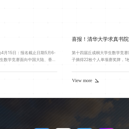
4月15日：报名截止日期5月6-
第十四届丘成桐大学生数学竞赛
大学生数学竞赛面向中国大陆、香
子摘得22枚个人单项赛奖牌，
重考查学生在本科阶段的数学基
金奖清华大学林奕然金奖清华大
国数学人才方面发挥了重要作
学李骥翔清华大学岳煜文清华大
...
宣佑清华大学王梓畅清华大学吴以
View more