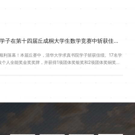
喜报！清华大学求真书院学子在第十四届丘成桐大学生数学竞赛中斩获佳绩！
顺利落幕！本届丘赛中，清华大学求真书院学子斩获佳绩。17名学
1枚个人全能奖金奖奖牌，并获得1项团体奖银奖和2项团体奖铜奖。
学林奕然铜奖清华大学侯健坤清华大学蒋昕童清华大学焦昊清华大
学左骏驰金奖清华大学林奕然银奖清华大学李宇轩铜奖清华大学李
凡银奖清华大学蒋昕童清华...