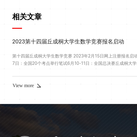
相关文章
2023第十四届丘成桐大学生数学竞赛报名启动
第十四届丘成桐大学生数学竞赛 2023年2月15日网上注册报名启动
7日：全国20个考点举行笔试6月10-11日：全国总决赛丘成桐
港、澳门、台湾地区高校在读本科生，分个人单项赛和团体赛，着
本知识与基本功。竞赛自2010年起已成功举办十三届，在培养中
用，成为检验本科生数学专业能力的权威标杆。1、报名方式个人单项
View more