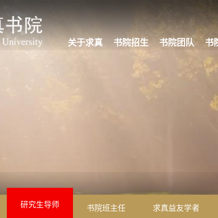
关于求真
书院招生
书院团队
书
研究生导师
书院班主任
求真益友学者