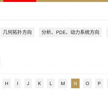
几何拓扑方向
分析、PDE、动力系统方向
H
I
J
K
L
M
N
O
P