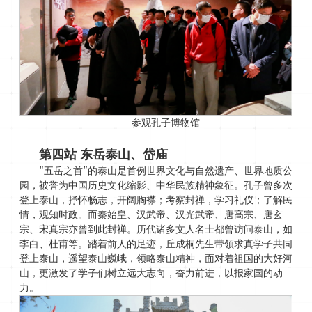
参观孔子博物馆
第四站
东岳泰山、岱庙
“五岳之首”的泰山是首例世界文化与自然遗产、世界地质公
园，被誉为中国历史文化缩影、中华民族精神象征。孔子曾多次
登上泰山，抒怀畅志，开阔胸襟；考察封禅，学习礼仪；了解民
情，观知时政。而秦始皇、汉武帝、汉光武帝、唐高宗、唐玄
宗、宋真宗亦曾到此封禅。历代诸多文人名士都曾访问泰山，如
李白、杜甫等。踏着前人的足迹，丘成桐先生带领求真学子共同
登上泰山，遥望泰山巍峨，领略泰山精神，面对着祖国的大好河
山，更激发了学子们树立远大志向，奋力前进，以报家国的动
力。