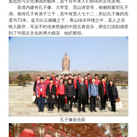
族思想与文化渊源的载体，是千百年来人们朝圣的文化圣地。
圣境内建有孔子像、大学堂、尼山讲堂等，南侧则紧邻孔子
湖。相传孔子有弟子三千，其中有贤人七十二，所以孔子像的高
度为72米。蓝天白云俯瞰之下，青山绿水环绕之中，圣人之语
映入眼帘，耳边不时传来悠扬的中国古典音乐，师生们深刻感受
到了中国古文化的博大精深、灿烂辉煌。
孔子像前合影