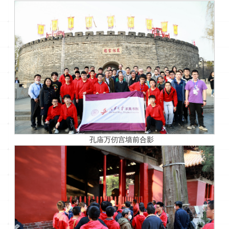
孔庙万仞宫墙前合影