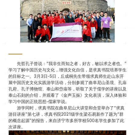
先哲孔子曾说：“我非生而知之者，好古，敏以求之者也。”
学习了解中国历史与文化，增强文化自信，是求真书院培养学生
的目标之一。3月3日-5日，丘成桐先生带领求真师生赴山东开
展中国历史文化实践游学活动，分别参观了曲阜尼山圣境、孔庙
孔府、孔子博物馆、泰山和岱庙等，听取了关于儒学的讲座以及
泰山石刻的介绍，并观看了《金声玉振》文化表演，深入体验和
学习中国的正统思想-儒家学说。
游学同时，求真书院在曲阜尼山大讲堂和合堂举办了“求真
游目讲座”第七讲，求真书院2021级学生梁石易新作了题为“群
的概念起源”的报告，来自济宁市多所学校500名学生参加了此
次讲座。