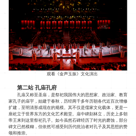
观看《金声玉振》文化演出
第二站
孔庙孔府
孔庙又称至圣庙，是祭祀我国伟大的思想家、政治家、教育
家孔子的庙宇，始建于春秋，历经两千多年历朝各代近百次增修
扩建，至明清形成现在的规模。其不仅是儒家文化载体，更是一
座屹立于世界东方的文化艺术殿堂。庙中碑刻林立，历史上多朝
帝王来到这里祭祀孔子。如今虽然石碑经历了时光的磨蚀，部分
碑文已然模糊，但依然可感受到历代统治者对孔子及其思想的赞
颂和推崇。