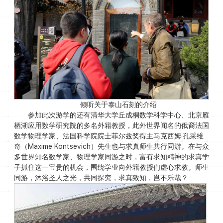
倾听关于泰山石刻的介绍
参加此次游学的还有清华大学丘成桐数学科学中心、北京雁
栖湖应用数学研究院的多名外籍教授，此外世界闻名的俄裔法国
数学物理学家、法国科学院院士菲尔兹奖得主马克西姆·孔采维
奇（Maxime Kontsevich）先生也与求真师生共行同游。在与众
多世界知名数学家、物理学家同游之时，富有求知精神的求真学
子抓住这一宝贵的机会，围绕学业向外籍教授们虚心求教。师生
同游，沐浴圣人之光，共同探究，求真致知，岂不乐哉？