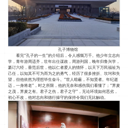
孔子博物馆
看完“孔子的一生”的介绍后，令人感慨万千。他少年立志向
学，青年游周适齐，壮年出仕谋政，周游列国，晚年归鲁兴学，
纂订六经，垂范后世，他以仁者爱人的情怀，以天下万民福祉为
己任，以知其不可为而为之的勇气，经历了很多挫折、坎坷和失
望，但他依然为理想毕生奋斗。“世人暗蔽，不知贤者。年纪逝
迈，一身将老”，时之所限，他的无奈和感伤我们看懂了；“荠麦
之茂，荠麦之有。君子之伤，君子之守”，无论环境如何恶劣，
初心不改，他对志向和德行操守的保持令我们无比触动。