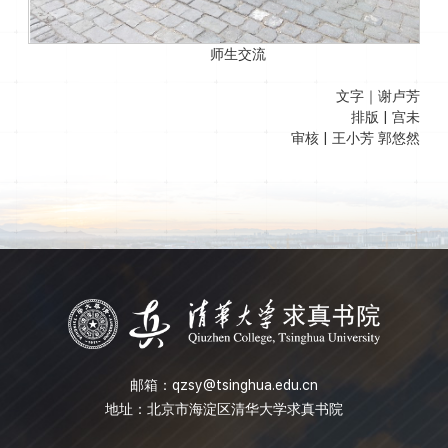
师生交流
文字｜谢卢芳
排版 | 宫未
审核 | 王小芳 郭悠然
邮箱：
qzsy@tsinghua.edu.cn
地址：北京市海淀区清华大学求真书院