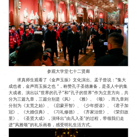
参观大学堂七十二贤廊
求真师生观看了《金声玉振》文化演出。孟子曾说："集大
成也者，金声而玉振之也 “，称赞孔子圣德兼备，是圣人中的集
大成者。演出以“世界的孔子”和“孔子的世界”作为立意方向，共
分为三篇九章，三篇分别是《风》、《雅》、《颂》，而九章则
分别为《太荒之始》、《启蒙开智》、《少年授读》、《君子加
冠》、《大婚仪典》、《习礼修德》、《齐家治世》、《荣归故
里》、《圣贤大成》，演绎出“由凡入圣”的过程，带领我们走
进“风雅颂”的礼乐画卷，感受明礼生活方式。