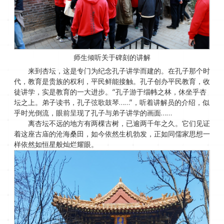
师生倾听关于碑刻的讲解
来到杏坛，这是专门为纪念孔子讲学而建的。在孔子那个时
代，教育是贵族的权利，平民鲜能接触。孔子创办平民教育，收
徒讲学，实是教育的一大进步。“孔子游于缁帏之林，休坐乎杏
坛之上。弟子读书，孔子弦歌鼓琴……”，听着讲解员的介绍，似
乎时光倒流，眼前呈现了孔子与弟子讲学的画面……
离杏坛不远的地方有两棵古树，已逾两千年之久。它们见证
着这座古庙的沧海桑田，如今依然生机勃发，正如同儒家思想一
样依然如恒星般灿烂耀眼。