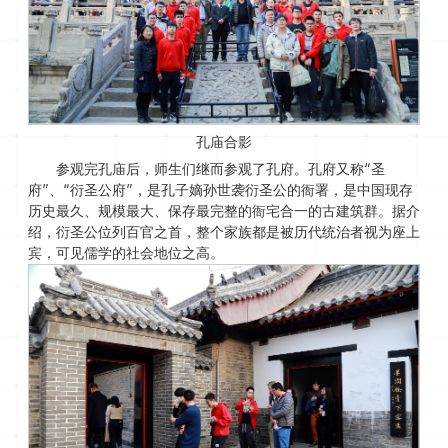
孔庙合影
参观完孔庙后，师生们继而参观了孔府。孔府又称“圣
府”、“衍圣公府”，是孔子嫡孙世袭衍圣公的衙署，是中国现存
历史最久、规模最大、保存最完整的衙宅合一的古建筑群。据介
绍，衍圣公位列百官之首，整个家族都是被历代统治者视为座上
宾，可见儒学的社会地位之高。