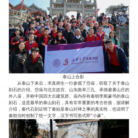
泰山上合影
从泰山下来后，求真师生一行参观了岱庙，听取了关于泰山
刻石的介绍。岱庙与北京故宫、山东曲阜三孔、承德避暑山庄的
外八庙，并称中国四大古建筑群。庙内存有秦朝李斯篆书的泰山
刻石，这是最早的泰山刻石，具有非常重要的考古价值，据讲解
介绍，秦代石刻证明了秦始皇泰山封禅之事的真实性，也说明了
秦朝当时创制了统一文字，汉字书写形式即“小篆”。