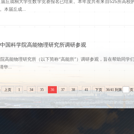
三届丘成桐大学生数学竞赛报名已结束。本年度共有来自525所高校的
本届丘成...
赴中国科学院高能物理研究所调研参观
学院高能物理研究所（以下简称“高能所”）调研参观，旨在帮助同学
...
...
...
条
上页
1
34
35
36
37
38
41
下页
36/41
到第
页